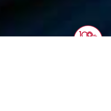
NEWS
メールアドレスのドメインを「hokkan-g.com